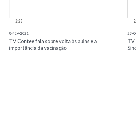
3:23
2
8-FEV-2021
23-O
TV Contee fala sobre volta às aulas e a
TV 
importância da vacinação
Sin