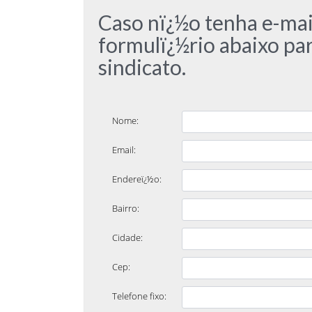
Caso nï¿½o tenha e-mail,
formulï¿½rio abaixo pa
sindicato.
Nome:
Email:
Endereï¿½o:
Bairro:
Cidade:
Cep:
Telefone fixo: