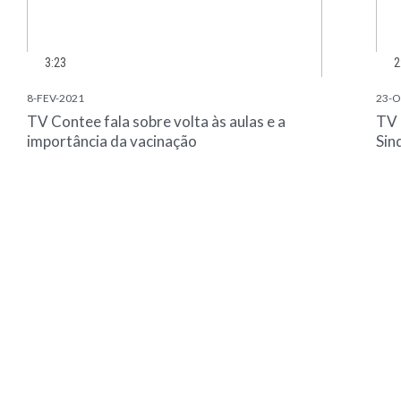
3:23
2
8-FEV-2021
23-O
TV Contee fala sobre volta às aulas e a
TV 
importância da vacinação
Sin