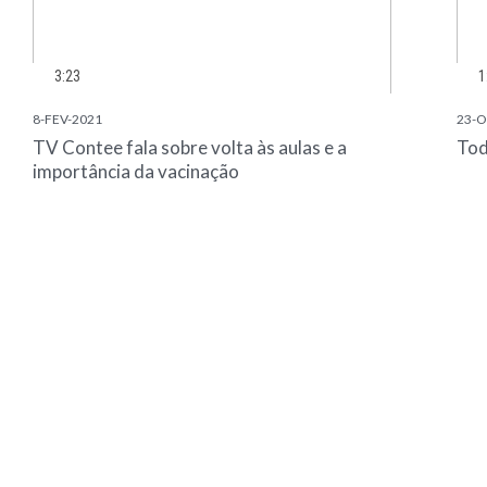
3:23
1
8-FEV-2021
23-O
TV Contee fala sobre volta às aulas e a
Tod
importância da vacinação