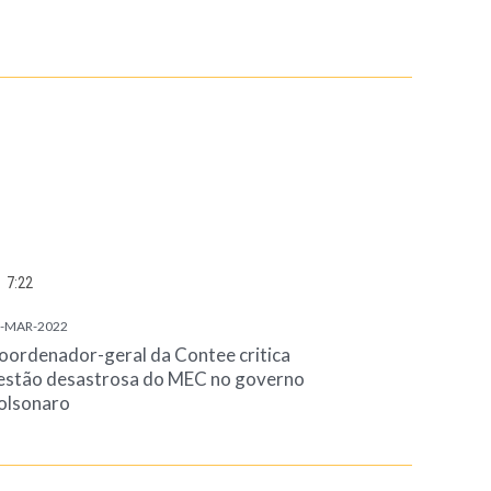
7:22
-MAR-2022
oordenador-geral da Contee critica
estão desastrosa do MEC no governo
olsonaro