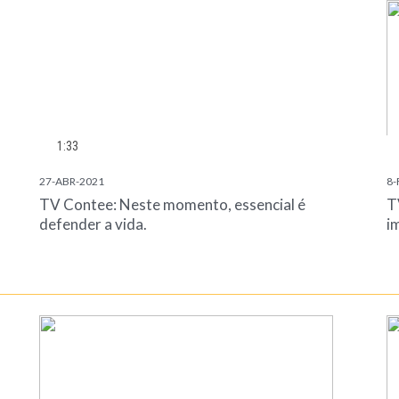
1:33
27-ABR-2021
8-
TV Contee: Neste momento, essencial é
T
defender a vida.
i