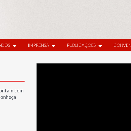
IADOS
IMPRENSA
PUBLICAÇÕES
CONVÊN
 contam com
 conheça