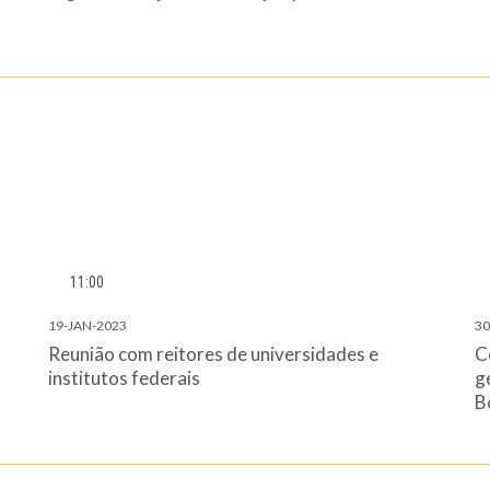
11:00
19-JAN-2023
30
Reunião com reitores de universidades e
C
institutos federais
g
B