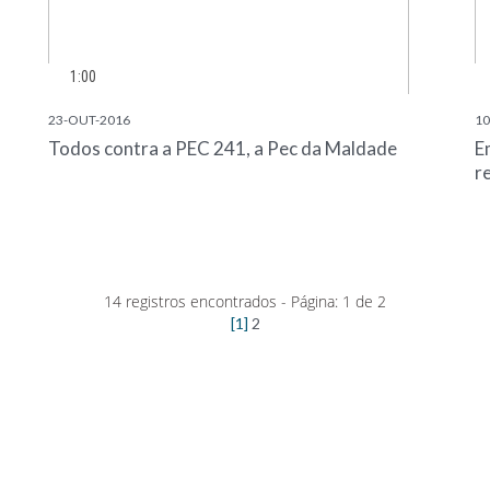
1:00
23-OUT-2016
10
Todos contra a PEC 241, a Pec da Maldade
E
r
14 registros encontrados - Página: 1 de 2
[1]
2