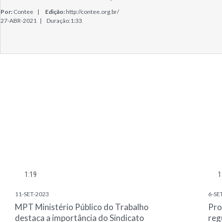
Por:
Contee |
Edição:
http://contee.org.br/
27-ABR-2021 |
Duração:1:33
1:19
1
11-SET-2023
6-SE
MPT Ministério Público do Trabalho
Pro
destaca a importância do Sindicato
reg