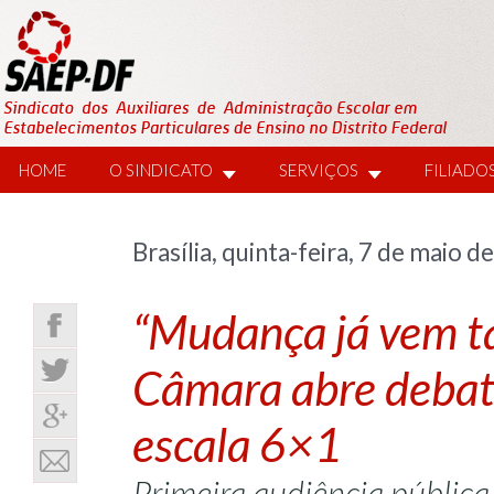
HOME
O SINDICATO
SERVIÇOS
FILIADO
Brasília, quinta-feira, 7 de maio d
“Mudança já vem ta
Câmara abre debate
escala 6×1
Primeira audiência pública