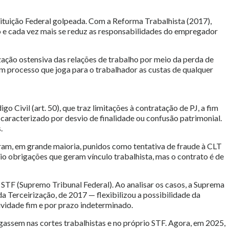
stituição Federal golpeada. Com a Reforma Trabalhista (2017),
o e cada vez mais se reduz as responsabilidades do empregador
zação ostensiva das relações de trabalho por meio da perda de
em processo que joga para o trabalhador as custas de qualquer
o Civil (art. 50), que traz limitações à contratação de PJ, a fim
, caracterizado por desvio de finalidade ou confusão patrimonial.
.
oram, em grande maioria, punidos como tentativa de fraude à CLT
o obrigações que geram vínculo trabalhista, mas o contrato é de
 STF (Supremo Tribunal Federal). Ao analisar os casos, a Suprema
 da Terceirização, de 2017 — flexibilizou a possibilidade da
ividade fim e por prazo indeterminado.
assem nas cortes trabalhistas e no próprio STF. Agora, em 2025,