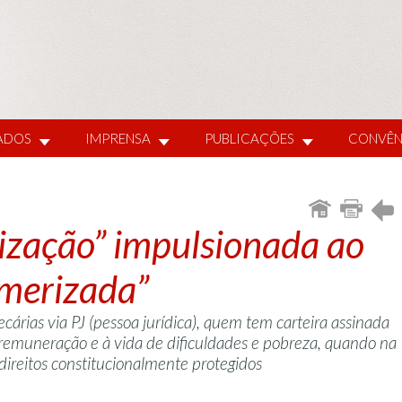
IADOS
IMPRENSA
PUBLICAÇÕES
CONVÊN
tização” impulsionada ao
merizada”
cárias via PJ (pessoa jurídica), quem tem carteira assinada
a remuneração e à vida de dificuldades e pobreza, quando na
 direitos constitucionalmente protegidos