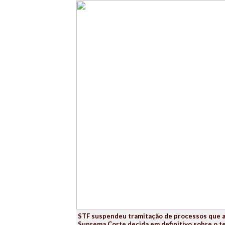
STF suspendeu tramitação de processos que a 
Suprema Corte decida em definitivo sobre o t