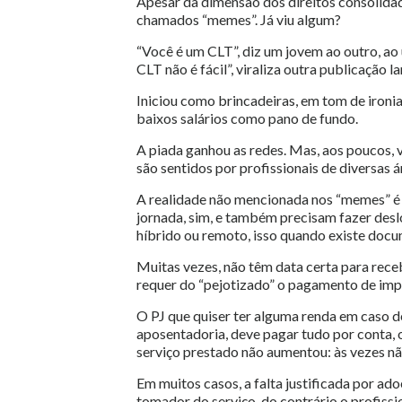
Apesar da dimensão dos direitos consolidad
chamados “memes”. Já viu algum?
“Você é um CLT”, diz um jovem ao outro, ao 
CLT não é fácil”, viraliza outra publicação 
Iniciou como brincadeiras, em tom de ironi
baixos salários como pano de fundo.
A piada ganhou as redes. Mas, aos poucos, 
são sentidos por profissionais de diversas 
A realidade não mencionada nos “memes” é 
jornada, sim, e também precisam fazer des
híbrido ou remoto, isso quando existe doc
Muitas vezes, não têm data certa para rec
requer do “pejotizado” o pagamento de imp
O PJ que quiser ter alguma renda em caso d
aposentadoria, deve pagar tudo por conta, 
serviço prestado não aumentou: às vezes nã
Em muitos casos, a falta justificada por a
tomador do serviço, do contrário o profissio