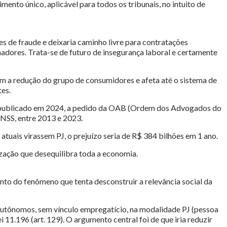
mento único, aplicável para todos os tribunais, no intuito de
ses de fraude e deixaria caminho livre para contratações
hadores. Trata-se de futuro de insegurança laboral e certamente
om a redução do grupo de consumidores e afeta até o sistema de
tes.
 publicado em 2024, a pedido da OAB (Ordem dos Advogados do
INSS, entre 2013 e 2023.
atuais virassem PJ, o prejuízo seria de R$ 384 bilhões em 1 ano.
ização que desequilibra toda a economia.
nto do fenômeno que tenta desconstruir a relevância social da
autônomos, sem vínculo empregatício, na modalidade PJ (pessoa
ei 11.196 (art. 129). O argumento central foi de que iria reduzir