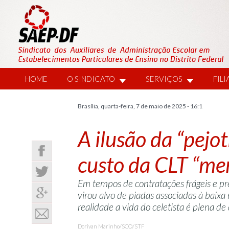
HOME
O SINDICATO
SERVIÇOS
FIL
Brasília, quarta-feira, 7 de maio de 2025 - 16:1
A ilusão da “pejo
custo da CLT “me
Em tempos de contratações frágeis e pre
virou alvo de piadas associadas à baix
realidade a vida do celetista é plena de
Dorivan Marinho/SCO/STF