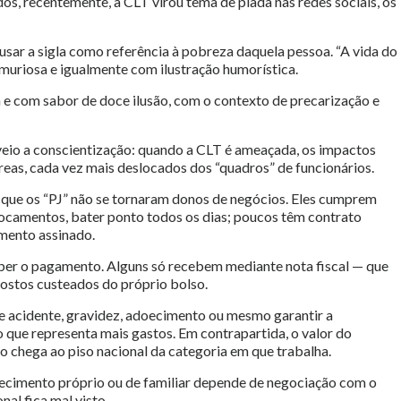
os, recentemente, a CLT virou tema de piada nas redes sociais, os
usar a sigla como referência à pobreza daquela pessoa. “A vida do
lamuriosa e igualmente com ilustração humorística.
a e com sabor de doce ilusão, com o contexto de precarização e
veio a conscientização: quando a CLT é ameaçada, os impactos
áreas, cada vez mais deslocados dos “quadros” de funcionários.
que os “PJ” não se tornaram donos de negócios. Eles cumprem
locamentos, bater ponto todos os dias; poucos têm contrato
umento assinado.
eber o pagamento. Alguns só recebem mediante nota fiscal — que
ostos custeados do próprio bolso.
e acidente, gravidez, adoecimento ou mesmo garantir a
o que representa mais gastos. Em contrapartida, o valor do
o chega ao piso nacional da categoria em que trabalha.
doecimento próprio ou de familiar depende de negociação com o
nal fica mal visto.