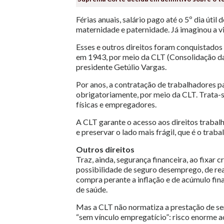
Férias anuais, salário pago até o 5º dia úti
maternidade e paternidade. Já imaginou a vi
Esses e outros direitos foram conquistados
em 1943, por meio da CLT (Consolidação da
presidente Getúlio Vargas.
Por anos, a contratação de trabalhadores p
obrigatoriamente, por meio da CLT. Trata-s
físicas e empregadores.
A CLT garante o acesso aos direitos trabal
e preservar o lado mais frágil, que é o traba
Outros direitos
Traz, ainda, segurança financeira, ao fixar 
possibilidade de seguro desemprego, de rea
compra perante a inflação e de acúmulo fin
de saúde.
Mas a CLT não normatiza a prestação de serv
“sem vínculo empregatício”: risco enorme a