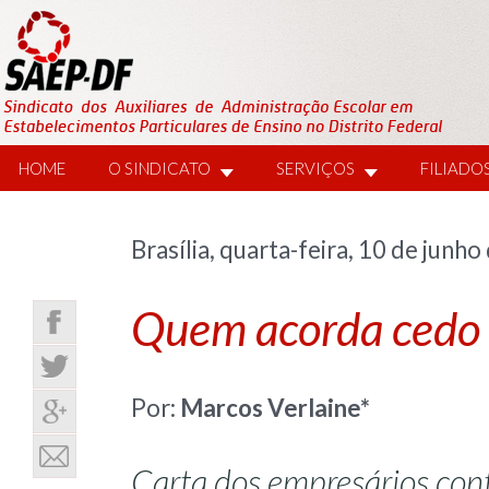
HOME
O SINDICATO
SERVIÇOS
FILIADO
Brasília, quarta-feira, 10 de junh
Quem acorda cedo p
Por:
Marcos Verlaine*
Carta dos empresários cont