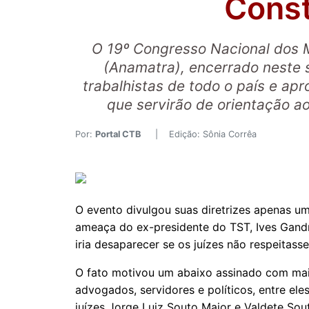
Const
O 19º Congresso Nacional dos M
(Anamatra), encerrado neste s
trabalhistas de todo o país e ap
que servirão de orientação aos
Por:
Portal CTB
| Edição: Sônia Corrêa
O evento divulgou suas diretrizes apenas um
ameaça do ex-presidente do TST, Ives Gandra
iria desaparecer se os juízes não respeitass
O fato motivou um abaixo assinado com mais
advogados, servidores e políticos, entre ele
juízes Jorge Luiz Souto Maior e Valdete Sou