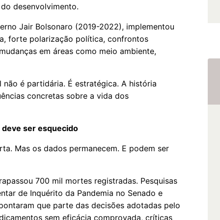
r do desenvolvimento.
verno Jair Bolsonaro (2019-2022), implementou
 forte polarização política, confrontos
e mudanças em áreas como meio ambiente,
não é partidária. É estratégica. A história
ncias concretas sobre a vida dos
o deve ser esquecido
curta. Mas os dados permanecem. E podem ser
trapassou 700 mil mortes registradas. Pesquisas
entar de Inquérito da Pandemia no Senado e
 apontaram que parte das decisões adotadas pelo
dicamentos sem eficácia comprovada, críticas