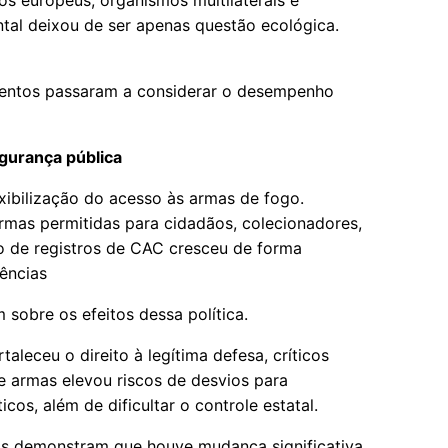
os europeus, organismos multilaterais e
ental deixou de ser apenas questão ecológica.
mentos passaram a considerar o desempenho
gurança pública
xibilização do acesso às armas de fogo.
mas permitidas para cidadãos, colecionadores,
o de registros de CAC cresceu de forma
quências
 sobre os efeitos dessa política.
leceu o direito à legítima defesa, críticos
 armas elevou riscos de desvios para
os, além de dificultar o controle estatal.
s demonstram que houve mudança significativa