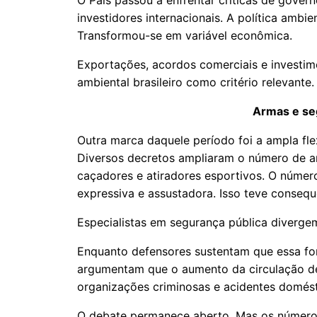
O País passou a enfrentar críticas de govern
investidores internacionais. A política ambi
Transformou-se em variável econômica.
Exportações, acordos comerciais e investi
ambiental brasileiro como critério relevante.
Armas e se
Outra marca daquele período foi a ampla fle
Diversos decretos ampliaram o número de ar
caçadores e atiradores esportivos. O númer
expressiva e assustadora. Isso teve conse
Especialistas em segurança pública divergem
Enquanto defensores sustentam que essa forta
argumentam que o aumento da circulação de
organizações criminosas e acidentes doméstic
O debate permanece aberto. Mas os número