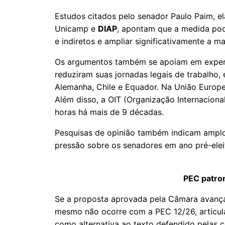
Estudos citados pelo senador Paulo Paim, e
Unicamp e
DIAP
, apontam que a medida pod
e indiretos e ampliar significativamente a ma
Os argumentos também se apoiam em experiên
reduziram suas jornadas legais de trabalho, 
Alemanha, Chile e Equador. Na União Europe
Além disso, a OIT (Organização Internacion
horas há mais de 9 décadas.
Pesquisas de opinião também indicam amplo
pressão sobre os senadores em ano pré-eleit
PEC patron
Se a proposta aprovada pela Câmara avança 
mesmo não ocorre com a PEC 12/26, articul
como alternativa ao texto defendido pelas ce