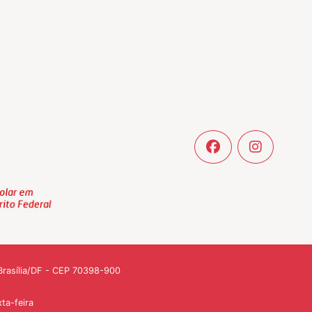
- Brasília/DF - CEP 70398-900
ta-feira