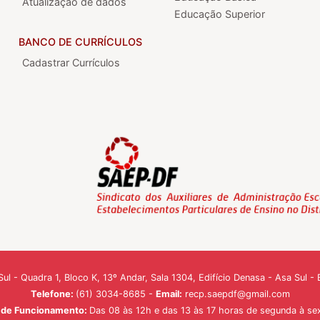
Atualização de dados
Educação Superior
BANCO DE CURRÍCULOS
Cadastrar Currículos
ul - Quadra 1, Bloco K, 13º Andar, Sala 1304, Edifício Denasa - Asa Sul 
Telefone:
(61) 3034-8685 -
Email:
recp.saepdf@gmail.com
o de Funcionamento:
Das 08 às 12h e das 13 às 17 horas de segunda à sex