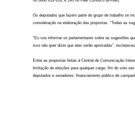
no 0800 619 619; e 195 no Fale Conosco (e-mail).
Os deputados que fazem parte do grupo de trabalho se m
consideração na elaboração das propostas. "Todas as sug
"Eu vou informar os parlamentares sobre as sugestões q
isso não quer dizer que elas serão aprovadas", esclareceu
Entre as propostas feitas à Central de Comunicação Interat
limitação de eleições para qualquer cargo; fim do voto s
deputados e senadores; financiamento público de campanha