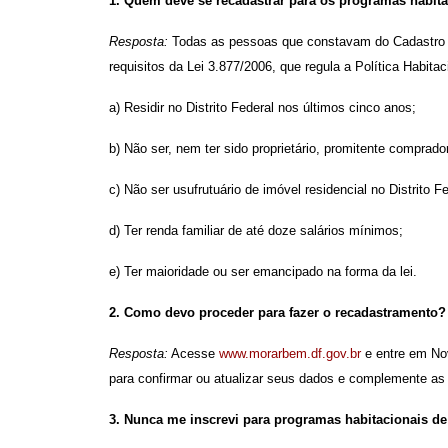
1. Quem deve se recadastrar para os programas habit
Resposta:
Todas as pessoas que constavam do Cadastro Ú
requisitos da Lei 3.877/2006, que regula a Política Habitaci
a) Residir no Distrito Federal nos últimos cinco anos;
b) Não ser, nem ter sido proprietário, promitente comprador
c) Não ser usufrutuário de imóvel residencial no Distrito Fe
d) Ter renda familiar de até doze salários mínimos;
e) Ter maioridade ou ser emancipado na forma da lei.
2. Como devo proceder para fazer o recadastramento?
Resposta:
Acesse
www.morarbem.df.gov.br
e entre em Nov
para confirmar ou atualizar seus dados e complemente as 
3. Nunca me inscrevi para programas habitacionais d