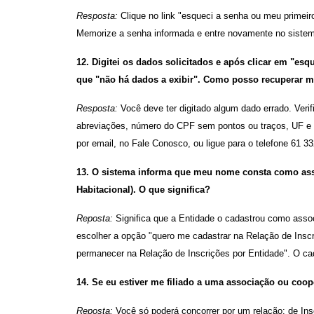
Resposta:
Clique no link "esqueci a senha ou meu primeir
Memorize a senha informada e entre novamente no siste
12. Digitei os dados solicitados e após clicar em "es
que "não há dados a exibir". Como posso recuperar m
Resposta:
Você deve ter digitado algum dado errado. Veri
abreviações, número do CPF sem pontos ou traços, UF e a
por email, no Fale Conosco, ou ligue para o telefone 61 3
13. O sistema informa que meu nome consta como ass
Habitacional). O que significa?
Reposta:
Significa que a Entidade o cadastrou como assoc
escolher a opção "quero me cadastrar na Relação de Inscri
permanecer na Relação de Inscrições por Entidade". O cad
14. Se eu estiver me filiado a uma associação ou coo
Reposta:
Você só poderá concorrer por um relação: de Insc