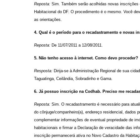
Reposta:
Sim. Também serão acolhidas novas inscrições d
Habitacional do DF. O procedimento é o mesmo. Você de
as orientações.
4. Qual é o período para o recadastramento e novas i
Reposta:
De 11/07/2011 a 12/08/2011.
5. Não tenho acesso à internet. Como devo proceder?
Resposta:
Dirija-se à Administração Regional de sua cid
Taguatinga, Ceilândia, Sobradinho e Gama.
6. Já possuo inscrição na Codhab. Preciso me recadas
Reposta:
Sim. O recadastramento é necessário para atuali
do cônjuge/companheiro(a), endereço residencial, dados p
complementar informações de eventual propriedade de im
habitacionais e firmar a Declaração de veracidade das i
inscrição permanecerá ativa no Novo Cadastro da Habitaç