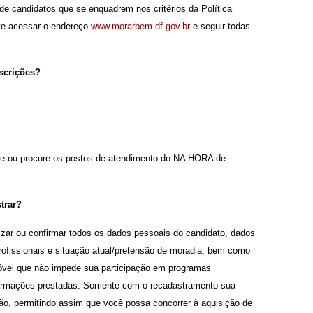
e candidatos que se enquadrem nos critérios da Política
ve acessar o endereço
www.morarbem.df.gov.br
e seguir todas
nscrições?
ade ou procure os postos de atendimento do NA HORA de
trar?
zar ou confirmar todos os dados pessoais do candidato, dados
rofissionais e situação atual/pretensão de moradia, bem como
óvel que não impede sua participação em programas
nformações prestadas. Somente com o recadastramento sua
ão, permitindo assim que você possa concorrer à aquisição de