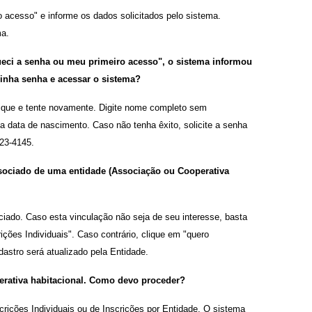
o acesso" e informe os dados solicitados pelo sistema.
ma.
queci a senha ou meu primeiro acesso", o sistema informou
inha senha e acessar o sistema?
fique e tente novamente. Digite nome completo sem
 data de nascimento. Caso não tenha êxito, solicite a senha
323-4145.
ociado de uma entidade (Associação ou Cooperativa
iado. Caso esta vinculação não seja de seu interesse, basta
ções Individuais". Caso contrário, clique em "quero
astro será atualizado pela Entidade.
perativa habitacional. Como devo proceder?
rições Individuais ou de Inscrições por Entidade. O sistema