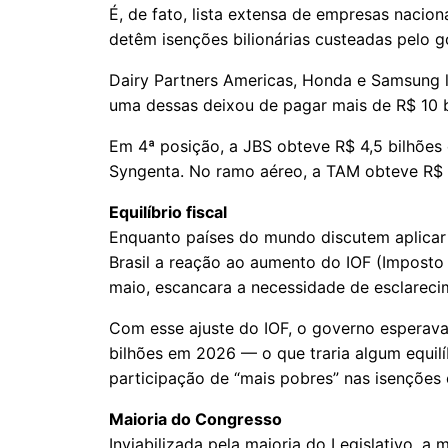
É, de fato, lista extensa de empresas nacion
detêm isenções bilionárias custeadas pelo g
Dairy Partners Americas, Honda e Samsung l
uma dessas deixou de pagar mais de R$ 10 b
Em 4ª posição, a JBS obteve R$ 4,5 bilhões
Syngenta. No ramo aéreo, a TAM obteve R$ 2,
Equilíbrio fiscal
Enquanto países do mundo discutem aplicar t
Brasil a reação ao aumento do IOF (Imposto
maio, escancara a necessidade de esclareci
Com esse ajuste do IOF, o governo esperava
bilhões em 2026 — o que traria algum equil
participação de “mais pobres” nas isenções 
Maioria do Congresso
Inviabilizada pela maioria do Legislativo, a