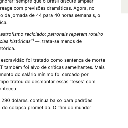
ignorar: sempre que o Brasil discute ampliar
o reage com previsões dramáticas. Agora, no
ão da jornada de 44 para 40 horas semanais, o
ica.
astrofismo reciclado: patronais repetem roteiro
1
ias históricas”
—, trata-se menos de
tórica.
a escravidão foi tratado como sentença de morte
T também foi alvo de críticas semelhantes. Mais
umento do salário mínimo foi cercado por
empo tratou de desmontar essas “teses” com
onteceu.
os 290 dólares, continua baixo para padrões
tro do colapso prometido. O “fim do mundo”