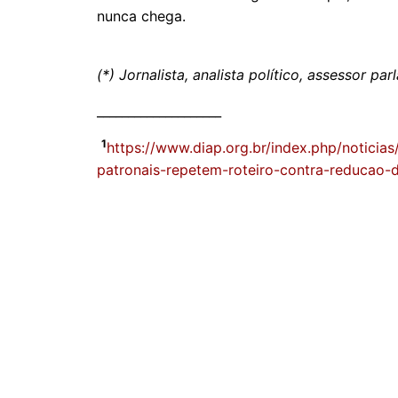
nunca chega.
(*) Jornalista, analista político, assessor p
____________________
1
https://www.diap.org.br/index.php/noticias
patronais-repetem-roteiro-contra-reducao-d