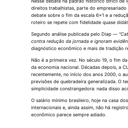
Nesse debate há padrão histórico difícil de 
direitos trabalhistas, parte do empresariad
debate sobre o fim da escala 6x1 e a reduç
roteiro se repete com fidelidade quase didát
Segundo análise publicada pelo Diap —
“Cat
contra redução da jornada e ignoram evidênc
diagnóstico econômico e mais de tradição re
Não é a primeira vez. No século 19, o fim d
da economia nacional. Décadas depois, a CL
recentemente, no início dos anos 2000, o a
previsões de quebradeira generalizada. O t
simplicidade constrangedora: nada disso ac
O salário mínimo brasileiro, hoje na casa d
internacionais e, ainda assim, não há regis
econômico parece sempre adiado.