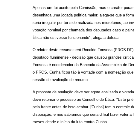
Apenas um foi aceito pela Comissão, mas o caráter puram
desenhada uma jogada política maior: alega-se que a for
seria irregular por ter sido realizada nos microfones, ao i
votação nominal por chamada dos deputados caso o painel
Ética não estivesse funcionando", alega a defesa.
O relator deste recurso será Ronaldo Fonseca (PROS-DF),
deputado fluminense - decisão que causou grandes crític
Fonseca é coordenador da Bancada da Assembleia de Deus
o PROS. Cunha ficou tão à vontade com a nomeação que 
sessão de avaliação de recurso.
A proposta de anulação deve ser agora analisada e votad
deve retornar o processo ao Conselho de Ética. "Este já é
pela frente antes de isso acabar. [Cunha] tem o controle 
disposição, e nós sabíamos que seria difícil fazer valer a
meses desde o início da luta contra Cunha.