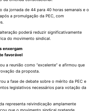
o da jornada de 44 para 40 horas semanais e o
as após a promulgação da PEC, com
s.
lteração poderá reduzir significativamente
rica do movimento sindical.
is enxergam
e favorável
cou a reunião como “excelente” e afirmou que
provação da proposta.
rou a fase de debate sobre o mérito da PEC e
ntos legislativos necessários para votação da
ada representa reivindicação amplamente
tacou que o movimento sindical pretende