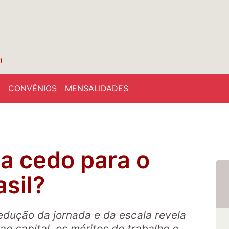
CONVÊNIOS
MENSALIDADES
a cedo para o
asil?
edução da jornada e da escala revela
 ao capital, os méritos do trabalho e