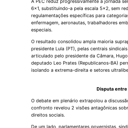
A PEC reduz progressivamente a jornada se
6x1, substituindo-a pela escala 5x2, sem red
regulamentações específicas para categori
enfermagem, aeronautas, trabalhadores em
especiais.
O resultado consolidou ampla maioria supra
presidente Lula (PT), pelas centrais sindicai
articulado pelo presidente da Câmara, Hugo 
deputado Leo Prates (Republicanos-BA) perm
isolando a extrema-direita e setores ultralib
Disputa entre 
O debate em plenário extrapolou a discussão
confronto revelou 2 visões antagônicas sob
direitos sociais.
De um lado, parlamentares governistas, sind