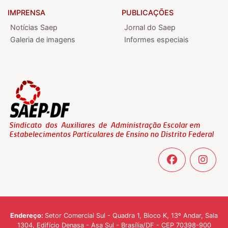
IMPRENSA
PUBLICAÇÕES
Notícias Saep
Jornal do Saep
Galeria de imagens
Informes especiais
Endereço:
Setor Comercial Sul - Quadra 1, Bloco K, 13º Andar, Sala
1304, Edifício Denasa - Asa Sul - Brasília/DF - CEP 70398-900