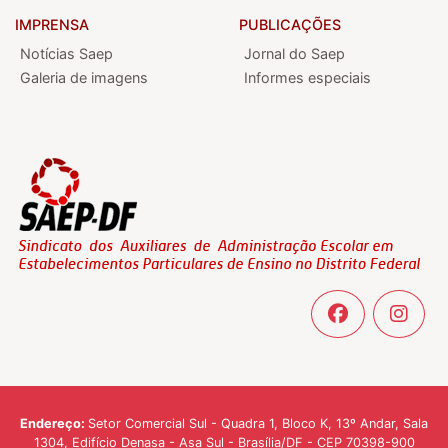
IMPRENSA
PUBLICAÇÕES
Notícias Saep
Jornal do Saep
Galeria de imagens
Informes especiais
Endereço:
Setor Comercial Sul - Quadra 1, Bloco K, 13º Andar, Sala
1304, Edifício Denasa - Asa Sul - Brasília/DF - CEP 70398-900