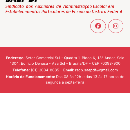
Endereço:
Setor Comercial Sul - Quadra 1, Bloco K, 13º Andar, Sala
1304, Edifício Denasa - Asa Sul - Brasília/DF - CEP 70398-900
Telefone:
(61) 3034-8685 -
Email:
recp.saepdf@gmail.com
Horário de Funcionamento:
Das 08 às 12h e das 13 às 17 horas de
segunda à sexta-feira