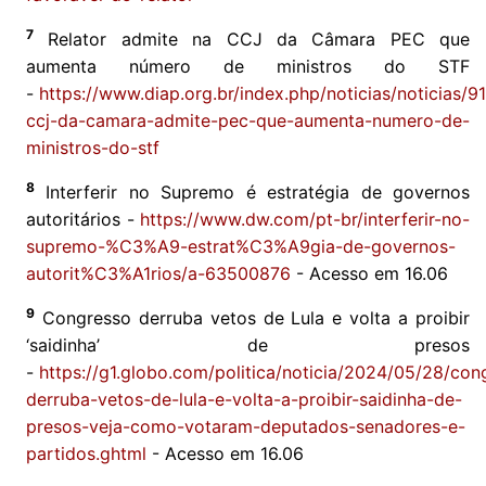
7
Relator admite na CCJ da Câmara PEC que
aumenta número de ministros do STF
-
https://www.diap.org.br/index.php/noticias/noticias/9
ccj-da-camara-admite-pec-que-aumenta-numero-de-
ministros-do-stf
8
Interferir no Supremo é estratégia de governos
autoritários -
https://www.dw.com/pt-br/interferir-no-
supremo-%C3%A9-estrat%C3%A9gia-de-governos-
autorit%C3%A1rios/a-63500876
- Acesso em 16.06
9
Congresso derruba vetos de Lula e volta a proibir
‘saidinha’ de presos
-
https://g1.globo.com/politica/noticia/2024/05/28/con
derruba-vetos-de-lula-e-volta-a-proibir-saidinha-de-
presos-veja-como-votaram-deputados-senadores-e-
partidos.ghtml
- Acesso em 16.06