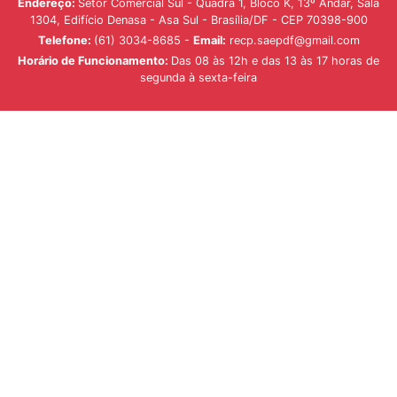
Endereço:
Setor Comercial Sul - Quadra 1, Bloco K, 13º Andar, Sala
1304, Edifício Denasa - Asa Sul - Brasília/DF - CEP 70398-900
Telefone:
(61) 3034-8685 -
Email:
recp.saepdf@gmail.com
Horário de Funcionamento:
Das 08 às 12h e das 13 às 17 horas de
segunda à sexta-feira