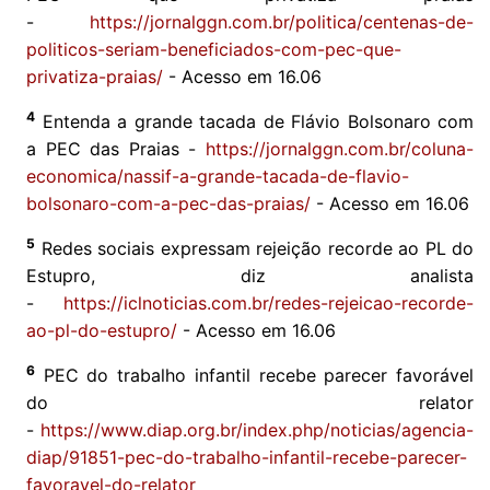
-
https://jornalggn.com.br/politica/centenas-de-
politicos-seriam-beneficiados-com-pec-que-
privatiza-praias/
- Acesso em 16.06
4
Entenda a grande tacada de Flávio Bolsonaro com
a PEC das Praias -
https://jornalggn.com.br/coluna-
economica/nassif-a-grande-tacada-de-flavio-
bolsonaro-com-a-pec-das-praias/
- Acesso em 16.06
5
Redes sociais expressam rejeição recorde ao PL do
Estupro, diz analista
-
https://iclnoticias.com.br/redes-rejeicao-recorde-
ao-pl-do-estupro/
- Acesso em 16.06
6
PEC do trabalho infantil recebe parecer favorável
do relator
-
https://www.diap.org.br/index.php/noticias/agencia-
diap/91851-pec-do-trabalho-infantil-recebe-parecer-
favoravel-do-relator