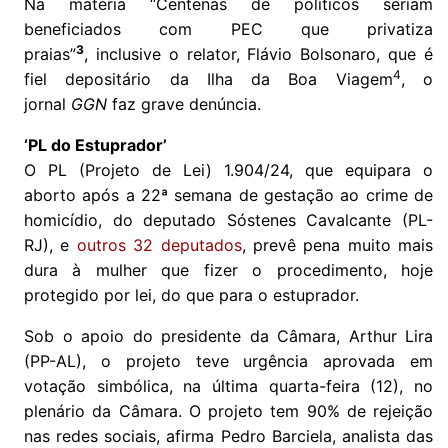
Na matéria “Centenas de políticos seriam
beneficiados com PEC que privatiza
3
praias”
, inclusive o relator, Flávio Bolsonaro, que é
4
fiel depositário da Ilha da Boa Viagem
, o
jornal
GGN
faz grave denúncia.
‘PL do Estuprador’
O PL (Projeto de Lei) 1.904/24, que equipara o
aborto após a 22ª semana de gestação ao crime de
homicídio, do deputado Sóstenes Cavalcante (PL-
RJ), e
outros 32 deputados
, prevê pena muito mais
dura à mulher que fizer o procedimento, hoje
protegido por lei, do que para o estuprador.
Sob o apoio do presidente da Câmara, Arthur Lira
(PP-AL), o projeto teve urgência aprovada em
votação simbólica, na última quarta-feira (12), no
plenário da Câmara. O projeto tem 90% de rejeição
nas redes sociais, afirma Pedro Barciela, analista das