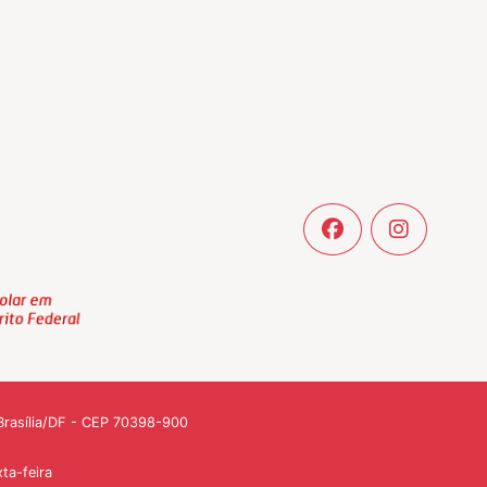
- Brasília/DF - CEP 70398-900
ta-feira