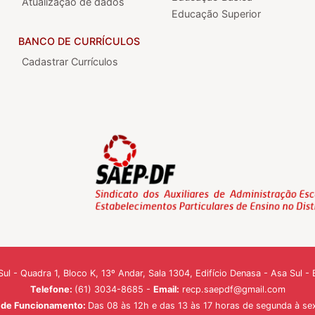
Atualização de dados
Educação Superior
BANCO DE CURRÍCULOS
Cadastrar Currículos
ul - Quadra 1, Bloco K, 13º Andar, Sala 1304, Edifício Denasa - Asa Sul 
Telefone:
(61) 3034-8685 -
Email:
recp.saepdf@gmail.com
o de Funcionamento:
Das 08 às 12h e das 13 às 17 horas de segunda à sex