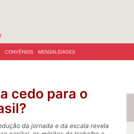
CONVÊNIOS
MENSALIDADES
a cedo para o
asil?
edução da jornada e da escala revela
 ao capital, os méritos do trabalho e