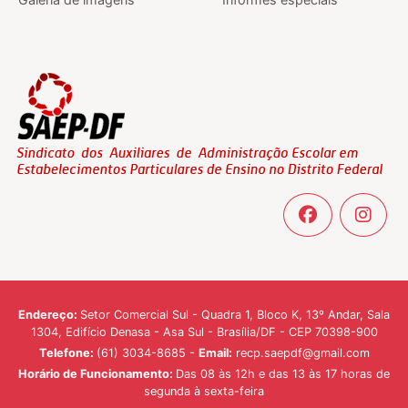
Endereço:
Setor Comercial Sul - Quadra 1, Bloco K, 13º Andar, Sala
1304, Edifício Denasa - Asa Sul - Brasília/DF - CEP 70398-900
Telefone:
(61) 3034-8685 -
Email:
recp.saepdf@gmail.com
Horário de Funcionamento:
Das 08 às 12h e das 13 às 17 horas de
segunda à sexta-feira