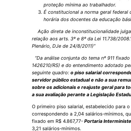
proteção mínima ao trabalhador.
É constitucional a norma geral federal
horária dos docentes da educação bási
Ação direta de inconstitucionalidade julg
relação aos arts. 3º e 8º da Lei 11.738/2008.
Plenário, DJe de 24/8/2011)”
“Da análise conjunta do tema nº 911 fixado
1426210/RS) e do entendimento adotado pelo
seguinte quadro:
o piso salarial correspond
servidor público estadual e não a sua remu
sobre os adicionais e reajuste geral para t
a sua avaliação perante a Legislação Estadu
O primeiro piso salarial, estabelecido para 
correspondendo a 2,04 salários-mínimos, qu
fixado em R$ 4.867,77-
Portaria Interminis
3,21 salários-mínimos.