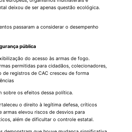
os europeus, organismos multilaterais e
ental deixou de ser apenas questão ecológica.
mentos passaram a considerar o desempenho
gurança pública
xibilização do acesso às armas de fogo.
mas permitidas para cidadãos, colecionadores,
o de registros de CAC cresceu de forma
quências
 sobre os efeitos dessa política.
leceu o direito à legítima defesa, críticos
 armas elevou riscos de desvios para
os, além de dificultar o controle estatal.
s demonstram que houve mudança significativa