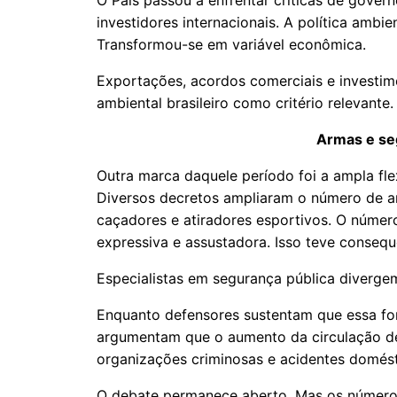
O País passou a enfrentar críticas de govern
investidores internacionais. A política ambi
Transformou-se em variável econômica.
Exportações, acordos comerciais e investi
ambiental brasileiro como critério relevante.
Armas e se
Outra marca daquele período foi a ampla fle
Diversos decretos ampliaram o número de ar
caçadores e atiradores esportivos. O númer
expressiva e assustadora. Isso teve conse
Especialistas em segurança pública divergem
Enquanto defensores sustentam que essa forta
argumentam que o aumento da circulação de
organizações criminosas e acidentes doméstic
O debate permanece aberto. Mas os número