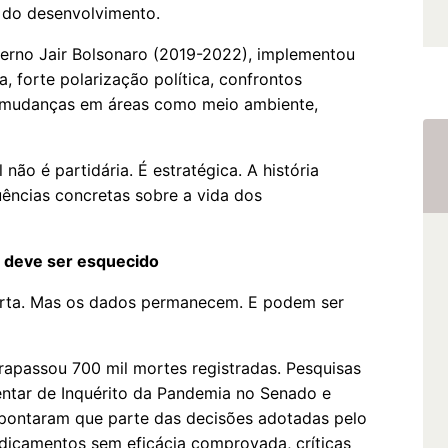
r do desenvolvimento.
verno Jair Bolsonaro (2019-2022), implementou
 forte polarização política, confrontos
e mudanças em áreas como meio ambiente,
não é partidária. É estratégica. A história
ncias concretas sobre a vida dos
o deve ser esquecido
curta. Mas os dados permanecem. E podem ser
trapassou 700 mil mortes registradas. Pesquisas
entar de Inquérito da Pandemia no Senado e
 apontaram que parte das decisões adotadas pelo
dicamentos sem eficácia comprovada, críticas