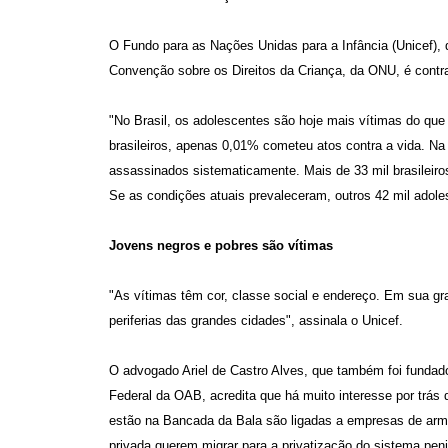
O Fundo para as Nações Unidas para a Infância (Unicef)
Convenção sobre os Direitos da Criança, da ONU, é contr
"No Brasil, os adolescentes são hoje mais vítimas do que
brasileiros, apenas 0,01% cometeu atos contra a vida. Na
assassinados sistematicamente. Mais de 33 mil brasileiro
Se as condições atuais prevaleceram, outros 42 mil adole
Jovens negros e pobres são vítimas
"As vítimas têm cor, classe social e endereço. Em sua g
periferias das grandes cidades", assinala o Unicef.
O advogado Ariel de Castro Alves, que também foi funda
Federal da OAB, acredita que há muito interesse por trás
estão na Bancada da Bala são ligadas a empresas de arm
privada querem migrar para a privatização do sistema peni