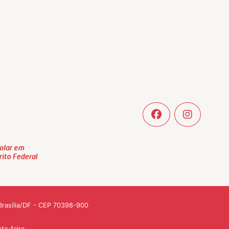
- Brasília/DF - CEP 70398-900
ta-feira