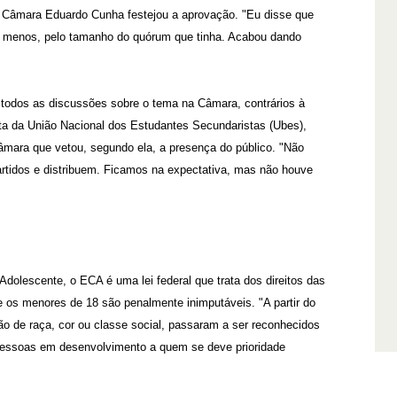
a Câmara Eduardo Cunha festejou a aprovação. "Eu disse que
o menos, pelo tamanho do quórum que tinha. Acabou dando
odos as discussões sobre o tema na Câmara, contrários à
ta da União Nacional dos Estudantes Secundaristas (Ubes),
mara que vetou, segundo ela, a presença do público. "Não
artidos e distribuem. Ficamos na expectativa, mas não houve
dolescente, o ECA é uma lei federal que trata dos direitos das
e os menores de 18 são penalmente inimputáveis. "A partir do
ção de raça, cor ou classe social, passaram a ser reconhecidos
 pessoas em desenvolvimento a quem se deve prioridade