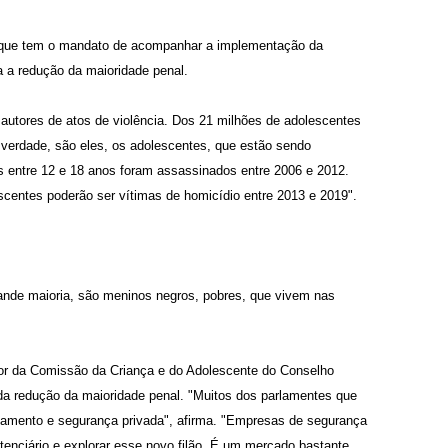
, que tem o mandato de acompanhar a implementação da
a a redução da maioridade penal.
 autores de atos de violência. Dos 21 milhões de adolescentes
 verdade, são eles, os adolescentes, que estão sendo
s entre 12 e 18 anos foram assassinados entre 2006 e 2012.
scentes poderão ser vítimas de homicídio entre 2013 e 2019".
rande maioria, são meninos negros, pobres, que vivem nas
dor da Comissão da Criança e do Adolescente do Conselho
 da redução da maioridade penal. "Muitos dos parlamentes que
amento e segurança privada", afirma. "Empresas de segurança
tenciário e explorar esse novo filão. É um mercado bastante