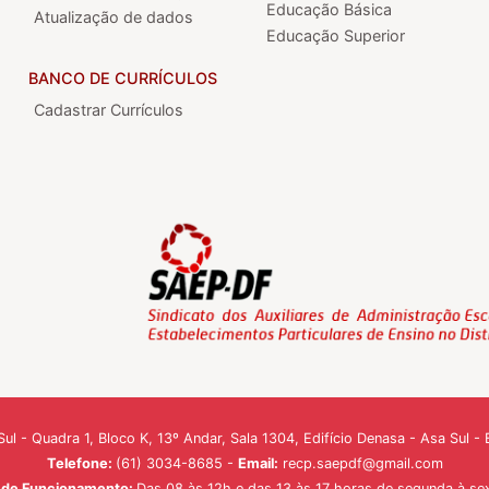
Educação Básica
Atualização de dados
Educação Superior
BANCO DE CURRÍCULOS
Cadastrar Currículos
ul - Quadra 1, Bloco K, 13º Andar, Sala 1304, Edifício Denasa - Asa Sul 
Telefone:
(61) 3034-8685 -
Email:
recp.saepdf@gmail.com
o de Funcionamento:
Das 08 às 12h e das 13 às 17 horas de segunda à sex