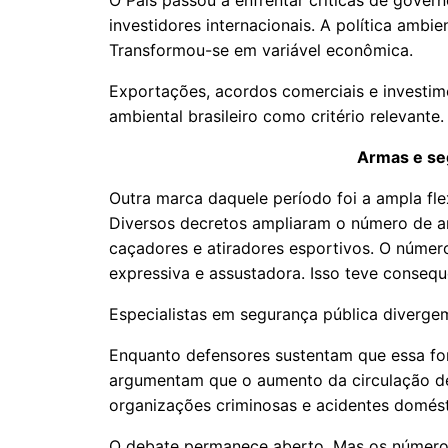
O País passou a enfrentar críticas de govern
investidores internacionais. A política ambi
Transformou-se em variável econômica.
Exportações, acordos comerciais e investi
ambiental brasileiro como critério relevante.
Armas e se
Outra marca daquele período foi a ampla fle
Diversos decretos ampliaram o número de ar
caçadores e atiradores esportivos. O númer
expressiva e assustadora. Isso teve conse
Especialistas em segurança pública divergem
Enquanto defensores sustentam que essa forta
argumentam que o aumento da circulação de
organizações criminosas e acidentes doméstic
O debate permanece aberto. Mas os número