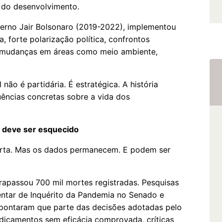
r do desenvolvimento.
verno Jair Bolsonaro (2019-2022), implementou
 forte polarização política, confrontos
e mudanças em áreas como meio ambiente,
não é partidária. É estratégica. A história
ncias concretas sobre a vida dos
o deve ser esquecido
curta. Mas os dados permanecem. E podem ser
trapassou 700 mil mortes registradas. Pesquisas
entar de Inquérito da Pandemia no Senado e
 apontaram que parte das decisões adotadas pelo
dicamentos sem eficácia comprovada, críticas