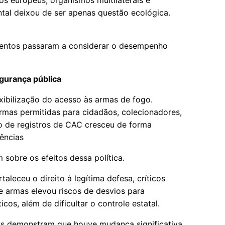
os europeus, organismos multilaterais e
ental deixou de ser apenas questão ecológica.
mentos passaram a considerar o desempenho
gurança pública
xibilização do acesso às armas de fogo.
mas permitidas para cidadãos, colecionadores,
o de registros de CAC cresceu de forma
quências
 sobre os efeitos dessa política.
leceu o direito à legítima defesa, críticos
 armas elevou riscos de desvios para
os, além de dificultar o controle estatal.
s demonstram que houve mudança significativa