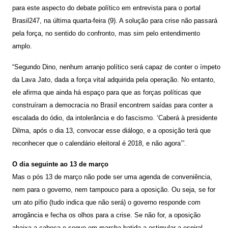
para este aspecto do debate político em entrevista para o portal
Brasil247, na última quarta-feira (9). A solução para crise não passará
pela força, no sentido do confronto, mas sim pelo entendimento
amplo.
“Segundo Dino, nenhum arranjo político será capaz de conter o ímpeto
da Lava Jato, dada a força vital adquirida pela operação. No entanto,
ele afirma que ainda há espaço para que as forças políticas que
construíram a democracia no Brasil encontrem saídas para conter a
escalada do ódio, da intolerância e do fascismo. ‘Caberá à presidente
Dilma, após o dia 13, convocar esse diálogo, e a oposição terá que
reconhecer que o calendário eleitoral é 2018, e não agora’”.
O dia seguinte ao 13 de março
Mas o pós 13 de março não pode ser uma agenda de conveniência,
nem para o governo, nem tampouco para a oposição. Ou seja, se for
um ato pífio (tudo indica que não será) o governo responde com
arrogância e fecha os olhos para a crise. Se não for, a oposição
abaixa a cabeça e segue em marcha batida a estimular a espiral