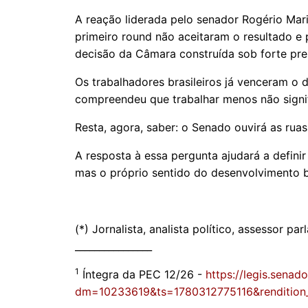
A reação liderada pelo senador Rogério Mar
primeiro round não aceitaram o resultado e 
decisão da Câmara construída sob forte pre
Os trabalhadores brasileiros já venceram o 
compreendeu que trabalhar menos não signif
Resta, agora, saber: o Senado ouvirá as ru
A resposta à essa pergunta ajudará a definir
mas o próprio sentido do desenvolvimento b
(*) Jornalista, analista político, assessor p
________________
1
Íntegra da PEC 12/26 -
https://legis.senad
dm=10233619&ts=1780312775116&rendition_p