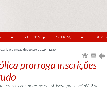
IADOS
IMPRENSA
PUBLICAÇÕES
CONVÊN
 Atualizado em: 27 de agosto de 2024 - 12:35
lica prorroga inscrições
tudo
os cursos constantes no edital. Novo prazo vai até 9 de