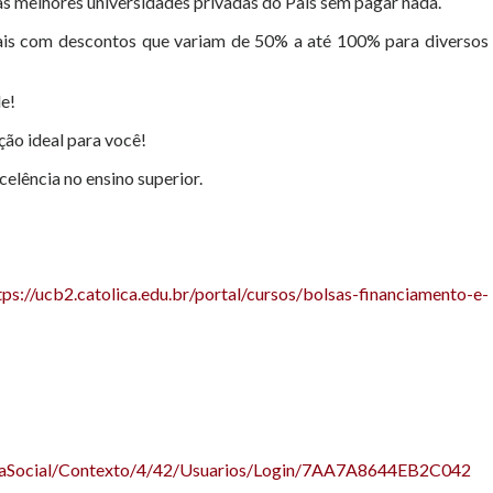
s melhores universidades privadas do País sem pagar nada.
ais com descontos que variam de 50% a até 100% para diversos
e!
ção ideal para você!
elência no ensino superior.
tps://ucb2.catolica.edu.br/portal/cursos/bolsas-financiamento-e-
BolsaSocial/Contexto/4/42/Usuarios/Login/7AA7A8644EB2C042