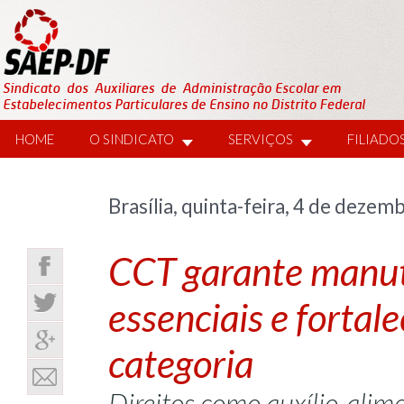
HOME
O SINDICATO
SERVIÇOS
FILIADO
Brasília, quinta-feira, 4 de dezem
CCT garante manut
essenciais e fortal
categoria
Direitos como auxílio-alime