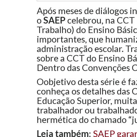
Após meses de diálogos i
o
SAEP
celebrou, na CCT 
Trabalho) do Ensino Bási
importantes, que humaniz
administração escolar. Tr
sobre a CCT do Ensino Bás
Dentro das Convenções Co
Oobjetivo desta série é f
conheça os detalhes das 
Educação Superior, muitas
trabalhador ou trabalhad
hermética do chamado “ju
Leia também
:
SAEP garan