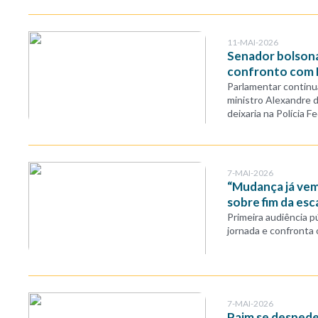
11-MAI-2026
Senador bolsona
confronto com
Parlamentar continua
ministro Alexandre 
deixaria na Polícia F
7-MAI-2026
“Mudança já vem 
sobre fim da esc
Primeira audiência 
jornada e confronta 
7-MAI-2026
Paim se despede 