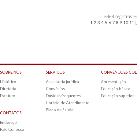
6468 registros e
1
2
3
4
5
6
7
8
9
10
11
SOBRE NÓS
SERVIÇOS
CONVÊNÇÕES COL
Histórico
Assessoria jurídica
Apresentação
Diretoria
Convênios
Educação básica
Estatuto
Dúvidas frequentes
Educação superior
Horário de Atendimento
Plano de Saúde
CONTATOS
Endereço
Fale Conosco