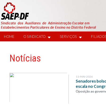
HOME
O SINDICATO
SERVIÇOS
FILIADO
Notícias
11-MAI-2026
Senadores bolso
escala no Cong
Oposição ao governo